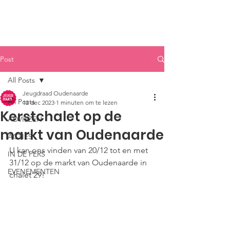
Post
All Posts
Jeugdraad Oudenaarde
All Posts
12 dec 2023
1 minuten om te lezen
Kerstchalet op de
ADVIEZEN
markt van Oudenaarde
ACTIES
U kan ons vinden van 20/12 tot en met 
IN DE PERS
31/12 op de markt van Oudenaarde in 
EVENEMENTEN
chalet 29!