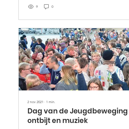
9
0
2 nov 2021
∙
1
min.
Dag van de Jeugdbeweging 
ontbijt en muziek