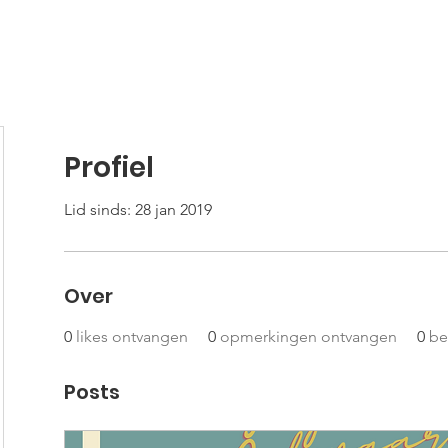
Wat doen we?
Onze werking
Jeugdzone Bierfeeste
Profiel
Lid sinds: 28 jan 2019
Over
0
likes ontvangen
0
opmerkingen ontvangen
0
be
Posts