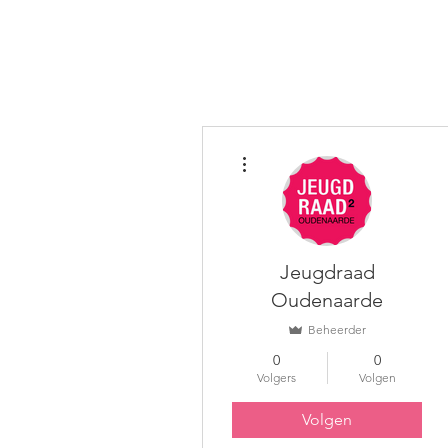
Home
Wie zijn we?
Meer acties
Jeugdraad
Oudenaarde
Beheerder
0
0
Volgers
Volgen
Volgen