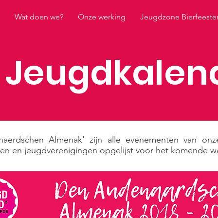
Wat doen we?
Onze werking
Jeugdzone Bierfeeste
 Jeugdkalen
naerdschen Almenak' zijn alle evenementen van on
n en jeugdverenigingen opgelijst voor het komende we