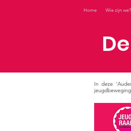
Home
Wie zijn we?
De
In deze 'Aude
jeugdbeweginge