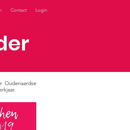
n
Contact
Login
der
ze Oudenaardse
rkjaar.